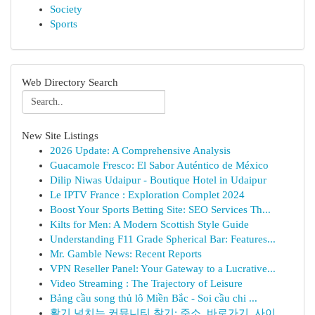
Society
Sports
Web Directory Search
New Site Listings
2026 Update: A Comprehensive Analysis
Guacamole Fresco: El Sabor Auténtico de México
Dilip Niwas Udaipur - Boutique Hotel in Udaipur
Le IPTV France : Exploration Complet 2024
Boost Your Sports Betting Site: SEO Services Th...
Kilts for Men: A Modern Scottish Style Guide
Understanding F11 Grade Spherical Bar: Features...
Mr. Gamble News: Recent Reports
VPN Reseller Panel: Your Gateway to a Lucrative...
Video Streaming : The Trajectory of Leisure
Bảng cầu song thủ lô Miền Bắc - Soi cầu chi ...
활기 넘치는 커뮤니티 찾기: 주소, 바로가기, 사이...