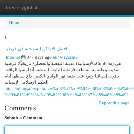
directoryglobals
Togg
navi
Home
1
افضل الاماكن السياحية في قرطبة
Internet
977 days ago
eli4w12zsm6
مدينة النهضة والحضارة تاريخيًّا؛ قرطبة (بالإسبانية:Córdoba) هي
مدينة وعاصمة مقاطعة قرطبة التابعة لمنطقة أندلوسيا الواقعة
جنوب إسبانيا وتقع على ضفة نهر الوادي الكبير، ذاع سيطها أيام
الحكم الإسلامي لإسبانيا
https://almosaferspain.net/%d8%a7%d9%84%d8%b3%d9%8a%d
%d9%81%d9%8a-%d9%82%d8%b1%d8%b7%d8%a8%d8%a9/
Report this page
Comments
Submit a Comment