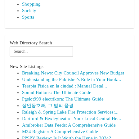
Shopping
Society
Sports
Web Directory Search
New Site Listings
Breaking News: City Council Approves New Budget
Understanding the Publisher's Role in Your Book...
Terapia Física en la ciudad : Manual Detal...
Sound Buttons: The Ultimate Guide
Pgslot999 electrikora: The Ultimate Guide
장안동호빠, 그 밤의 풍경
Raleigh & Spring Lake Fire Protection Services:...
Dartford & Bexleyheath: : Your Local Central He...
Amibroker Data Feeds: A Comprehensive Guide
M24 Register: A Comprehensive Guide
PPSPY Review: Is It Worth the Hype in 2024?