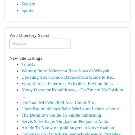
Society
Sports
Web Directory Search
New Site Listings
TrimRx
Warung Indo: Kelezatan Rasa Jawa di Wilayah
Updating Your Condo Bathroom: A Guide to Ric...
Vybz Kartel's Enterprise Activities: Beyond the...
Nowy Operator Komórkowy – Co Zmieni Na Polskim
...
Dự đoán MB Win2888 Asia Chính Xác
Uners&auml;ttliches Babe Wird vom Lehrer schonu...
The Definitive Guide To kindle publishing
Servis Sales Page: Tingkatkan Penjualan Anda
Article To Know on gold buyers in karve road an...
Organizer do Bagażnika Samochodowego: Porządek...