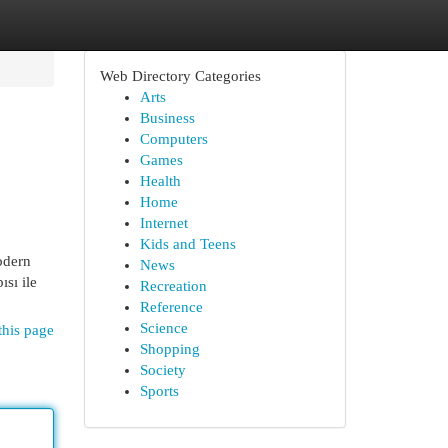
Web Directory Categories
Arts
Business
Computers
Games
Health
Home
Internet
Kids and Teens
odern
News
sı ile
Recreation
Reference
Science
this page
Shopping
Society
Sports