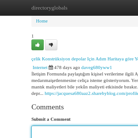
directoryglobals
Home
New Site Listings
Add Site
Cat
Home
1
çelik Konstrüksiyon depolar Için Adım Haritaya göre 
Internet
478 days ago
daveg680yww1
İletişim Formunda paylaştığım kişisel verilerime ilgil
medarımaişetlenmesine celiça isteme gösteriyorum. Yere
mantık maliyetleri bile yekûn maliyeti etkisinde bırakı
depr...
https://jacquesa680aaz2.sharebyblog.com/profil
Comments
Submit a Comment