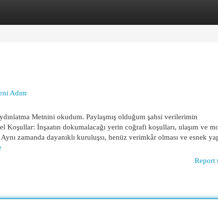
egories
Register
Login
Yeni Adım
i Aydınlatma Metnini okudum. Paylaşmış olduğum şahsi verilerimin
l Koşullar: İnşaatın dokumalacağı yerin coğrafi koşulları, ulaşım ve m
r. Aynı zamanda dayanıklı kuruluşsı, henüz verimkâr olması ve esnek yapı
e
Report 