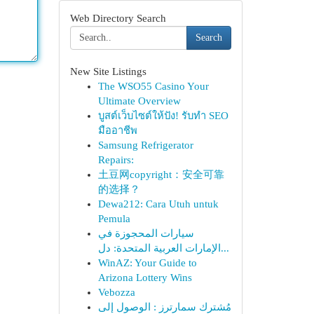
Web Directory Search
Search
New Site Listings
The WSO55 Casino Your
Ultimate Overview
บูสต์เว็บไซต์ให้ปัง! รับทำ SEO
มืออาชีพ
Samsung Refrigerator
Repairs:
土豆网copyright：安全可靠
的选择？
Dewa212: Cara Utuh untuk
Pemula
سيارات المحجوزة في
الإمارات العربية المتحدة: دل...
WinAZ: Your Guide to
Arizona Lottery Wins
Vebozza
مُشترك سمارترز : الوصول إلى