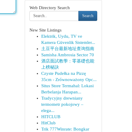
Web Directory Search
Search
New Site Listings
Elektrik, Uydu, TV ve
Kamera Güvenlik Sistemler...
土豆平台最新地址查询指南
Samisha Ambrosia Sector 70
酒店面試教學：零基礎也能
上榜秘訣
Czyste Pudełka na Pizzę
35cm - Zrównoważony Opc...
Situs Store Termahal: Lokasi
Berbelanja Harapan...
Tradycyjny drewniany
termometr pokojowy –
elega...
HITCLUB
HitClub
Trik 777Winrate: Bongkar