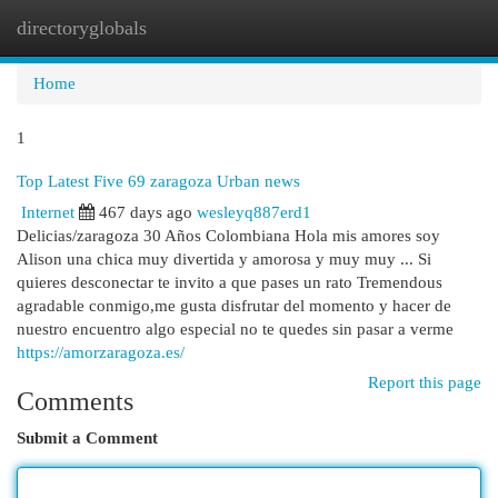
directoryglobals
Togg
navi
Home
1
Top Latest Five 69 zaragoza Urban news
Internet
467 days ago
wesleyq887erd1
Delicias/zaragoza 30 Años Colombiana Hola mis amores soy
Alison una chica muy divertida y amorosa y muy muy ... Si
quieres desconectar te invito a que pases un rato Tremendous
agradable conmigo,me gusta disfrutar del momento y hacer de
nuestro encuentro algo especial no te quedes sin pasar a verme
https://amorzaragoza.es/
Report this page
Comments
Submit a Comment