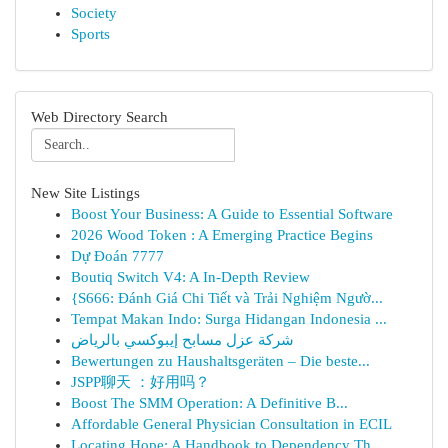
Society
Sports
Web Directory Search
New Site Listings
Boost Your Business: A Guide to Essential Software
2026 Wood Token : A Emerging Practice Begins
Dự Đoán 7777
Boutiq Switch V4: A In-Depth Review
{S666: Đánh Giá Chi Tiết và Trải Nghiệm Ngườ...
Tempat Makan Indo: Surga Hidangan Indonesia ...
شركة عزل مسابح إيبوكسي بالرياض
Bewertungen zu Haushaltsgeräten – Die beste...
JSPP聊天 ：好用吗？
Boost The SMM Operation: A Definitive B...
Affordable General Physician Consultation in ECIL
Locating Hope: A Handbook to Dependency Th...