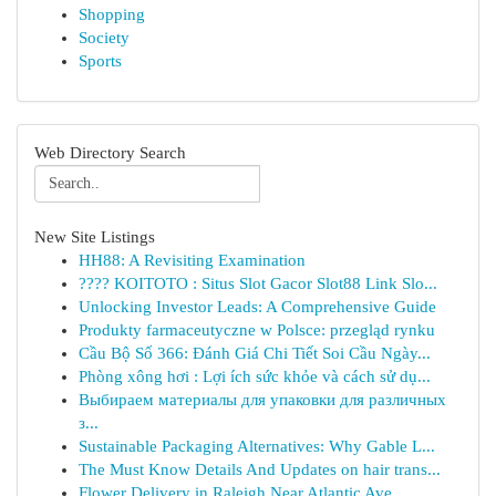
Shopping
Society
Sports
Web Directory Search
New Site Listings
HH88: A Revisiting Examination
???? KOITOTO : Situs Slot Gacor Slot88 Link Slo...
Unlocking Investor Leads: A Comprehensive Guide
Produkty farmaceutyczne w Polsce: przegląd rynku
Cầu Bộ Số 366: Đánh Giá Chi Tiết Soi Cầu Ngày...
Phòng xông hơi : Lợi ích sức khỏe và cách sử dụ...
Выбираем материалы для упаковки для различных
з...
Sustainable Packaging Alternatives: Why Gable L...
The Must Know Details And Updates on hair trans...
Flower Delivery in Raleigh Near Atlantic Ave