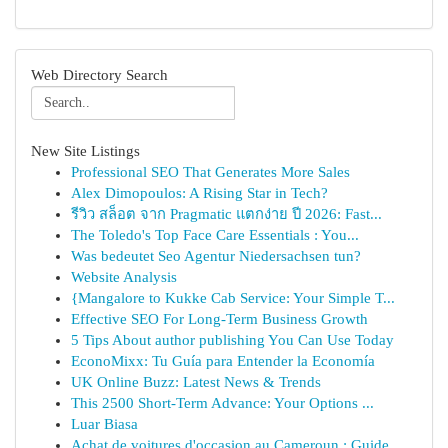
Web Directory Search
New Site Listings
Professional SEO That Generates More Sales
Alex Dimopoulos: A Rising Star in Tech?
รีวิว สล็อต จาก Pragmatic แตกง่าย ปี 2026: Fast...
The Toledo's Top Face Care Essentials : You...
Was bedeutet Seo Agentur Niedersachsen tun?
Website Analysis
{Mangalore to Kukke Cab Service: Your Simple T...
Effective SEO For Long-Term Business Growth
5 Tips About author publishing You Can Use Today
EconoMixx: Tu Guía para Entender la Economía
UK Online Buzz: Latest News & Trends
This 2500 Short-Term Advance: Your Options ...
Luar Biasa
Achat de voitures d'occasion au Cameroun : Guide