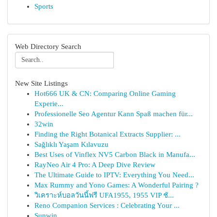
Sports
Web Directory Search
New Site Listings
Hot666 UK & CN: Comparing Online Gaming
Experie...
Professionelle Seo Agentur Kann Spaß machen für...
32win
Finding the Right Botanical Extracts Supplier: ...
Sağlıklı Yaşam Kılavuzu
Best Uses of Vinflex NV5 Carbon Black in Manufa...
RayNeo Air 4 Pro: A Deep Dive Review
The Ultimate Guide to IPTV: Everything You Need...
Max Rummy and Yono Games: A Wonderful Pairing ?
วิเคราะห์บอลวันนี้ฟรี UFA1955, 1955 VIP ชั...
Reno Companion Services : Celebrating Your ...
Sunwin