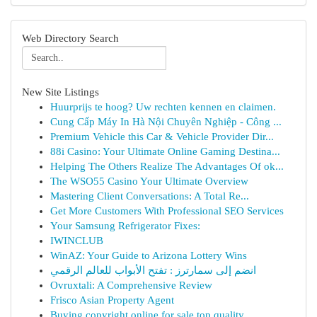
Web Directory Search
New Site Listings
Huurprijs te hoog? Uw rechten kennen en claimen.
Cung Cấp Máy In Hà Nội Chuyên Nghiệp - Công ...
Premium Vehicle this Car & Vehicle Provider Dir...
88i Casino: Your Ultimate Online Gaming Destina...
Helping The Others Realize The Advantages Of ok...
The WSO55 Casino Your Ultimate Overview
Mastering Client Conversations: A Total Re...
Get More Customers With Professional SEO Services
Your Samsung Refrigerator Fixes:
IWINCLUB
WinAZ: Your Guide to Arizona Lottery Wins
انضم إلى سمارترز : تفتح الأبواب للعالم الرقمي
Ovruxtali: A Comprehensive Review
Frisco Asian Property Agent
Buying copyright online for sale top quality