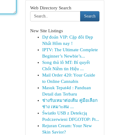
Web Directory Search
Search
New Site Listings
Dự đoán VIP: Cặp đôi Đẹp
Nhất Hôm nay !
IPTV: The Ultimate Complete
Beginner’s Newbie’s...
Song thủ lô MT: Bí quyết
Chốt Niềm tin Hiệu ...
Mail Order 420: Your Guide
to Online Cannabis
Masuk Tepat4d : Panduan
Detail dan Terbaru
ช่างรับเหมาต่อเติม คู่มือเลือก
ช่าง เหมาะสม ...
Światło USB z Detekcją
Podczerwieni DFGOTOP: Pr...
Rejuran Cream: Your New
Skin Savior?