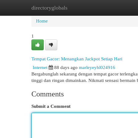
directoryglobals
Home
New Site Listings
Add Site
Cat
Home
1
Tempat Gacor: Menangkan Jackpot Setiap Hari
Internet
88 days ago
marleyeyhl024916
Bergabunglah sekarang dengan tempat gacor terlengk
tinggi dan ringan dimainkan. Nikmati sensasi bermain 
Comments
Submit a Comment