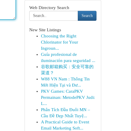
Web Directory Search
Search
New Site Listings
Choosing the Right
Chlorinator for Your
Ingroun...
Guía profesional de
iluminación para seguridad ...
谷歌邮箱购买：安全可靠的
渠道？
W88 VN Nam : Thông Tin
Mới Hiện Tại và Đư...
PKV Games: CaraPKV
Permainan: MetodePKV Judi:
L...
Phân Tích Đầu Đuôi MN –
Cầu Đề Đẹp Nhất Tuyệ...
A Practical Guide to Event
Email Marketing Soft...