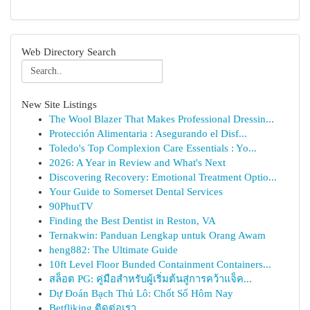
Web Directory Search
New Site Listings
The Wool Blazer That Makes Professional Dressin...
Protección Alimentaria : Asegurando el Disf...
Toledo's Top Complexion Care Essentials : Yo...
2026: A Year in Review and What's Next
Discovering Recovery: Emotional Treatment Optio...
Your Guide to Somerset Dental Services
90PhutTV
Finding the Best Dentist in Reston, VA
Ternakwin: Panduan Lengkap untuk Orang Awam
heng882: The Ultimate Guide
10ft Level Floor Bunded Containment Containers...
สล็อต PG: คู่มือสำหรับผู้เริ่มต้นสู่การคว้าแจ็ค...
Dự Đoán Bạch Thủ Lô: Chốt Số Hôm Nay
Betfliking ติดต่อเรา