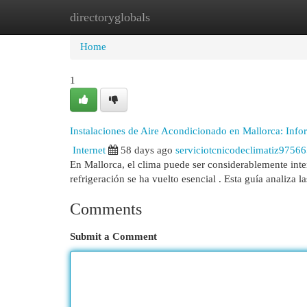
directoryglobals
Home
New Site Listings
Add Site
Cat
Home
1
Instalaciones de Aire Acondicionado en Mallorca: Inf
Internet
58 days ago
serviciotcnicodeclimatiz9756
En Mallorca, el clima puede ser considerablemente inte
refrigeración se ha vuelto esencial . Esta guía analiza l
Comments
Submit a Comment