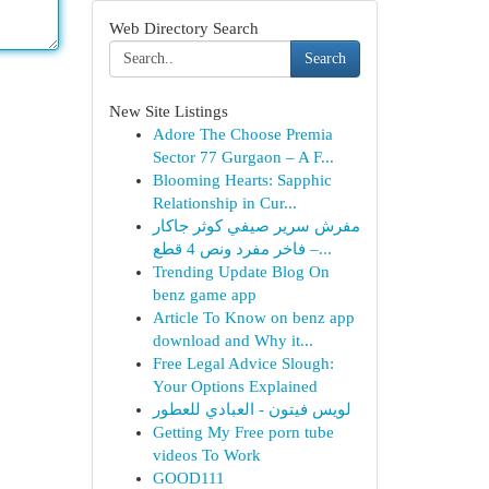
Web Directory Search
Search
New Site Listings
Adore The Choose Premia
Sector 77 Gurgaon – A F...
Blooming Hearts: Sapphic
Relationship in Cur...
مفرش سرير صيفي كوثر جاكار
فاخر مفرد ونص 4 قطع –...
Trending Update Blog On
benz game app
Article To Know on benz app
download and Why it...
Free Legal Advice Slough:
Your Options Explained
لويس فيتون - العبادي للعطور
Getting My Free porn tube
videos To Work
GOOD111