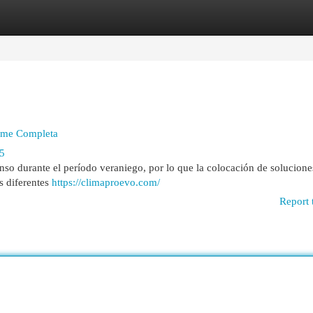
egories
Register
Login
orme Completa
65
nso durante el período veraniego, por lo que la colocación de solucione
as diferentes
https://climaproevo.com/
Report 