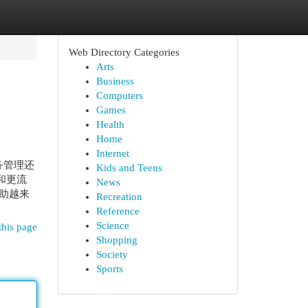
Web Directory Categories
Arts
Business
Computers
Games
Health
Home
Internet
务管理还
Kids and Teens
和更流
News
助越来
Recreation
Reference
Science
this page
Shopping
Society
Sports