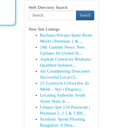
Web Directory Search
Search
New Site Listings
Rachana Privana Spine Road
Moshi | Premium 2 & ...
{Mr. Gamble News: New
Updates for United St...
Asphalt Contractor Brisbane:
Qualified Solution...
Air Conditioning Doncaster:
Successful Local Cl...
25 Czarnych Uchwytów do
Mebli – Styl i Elegancj...
Locating Authentic South
Asian Seers in ...
Unique Que 154 Punawale |
Premium 2, 2.5 & 3 BH...
Synthetic Sports Flooring
Bangalore: A Deta...