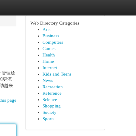
Web Directory Categories
Arts
Business
Computers
Games
Health
Home
Internet
务管理还
Kids and Teens
和更流
News
助越来
Recreation
Reference
Science
this page
Shopping
Society
Sports