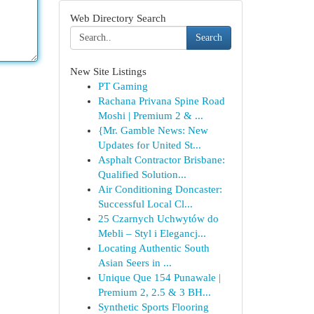
Web Directory Search
Search
New Site Listings
PT Gaming
Rachana Privana Spine Road
Moshi | Premium 2 & ...
{Mr. Gamble News: New
Updates for United St...
Asphalt Contractor Brisbane:
Qualified Solution...
Air Conditioning Doncaster:
Successful Local Cl...
25 Czarnych Uchwytów do
Mebli – Styl i Elegancj...
Locating Authentic South
Asian Seers in ...
Unique Que 154 Punawale |
Premium 2, 2.5 & 3 BH...
Synthetic Sports Flooring