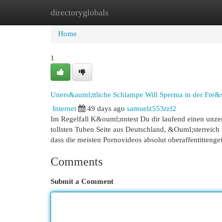
directoryglobals
Home
New Site Listings
Add Site
Cat
Home
1
Uners&auml;ttliche Schlampe Will Sperma in der Fre&s
Internet
49 days ago
samuelz553rzf2
Im Regelfall K&ouml;nntest Du dir laufend einen unzens
tollsten Tuben Seite aus Deutschland, &Ouml;sterreich
dass die meisten Pornovideos absolut oberaffentittenge
Comments
Submit a Comment