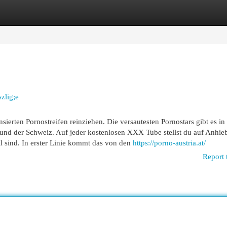
egories
Register
Login
zlig;e
ierten Pornostreifen reinziehen. Die versautesten Pornostars gibt es in
 und der Schweiz. Auf jeder kostenlosen XXX Tube stellst du auf Anhieb
il sind. In erster Linie kommt das von den
https://porno-austria.at/
Report 