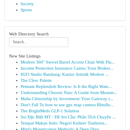
Society
Sports
Web Directory Search
New Site Listings
Modern 360° Swivel Barrel Accent Chair With Flu...
Income Protection Insurance Cairns: Your Broker...
H2O Studio Bandung: Kantor Artistik Modern ...
The Cîroc Palette
Petmate Replendish Review: Is It the Right Wate...
Understanding Chronic Pain: A Guide from Meanin...
Malta Citizenship by Investment: Your Gateway t...
Don't Fall To how to use gps map camera Blindly...
The BrightMeds GLP-1 Solution
Soi Đặc Biệt MT · Đề Soi Cầu: Phân Tích Chuyên ...
Tempat Makan Indo: Negeri Kuliner Tradision...
Mint's Monetization Methods: A Deep Dive