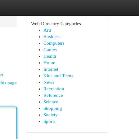
Web Directory Categories
Arts
Business
Computers
Games
Health
Home
Internet
er
Kids and Teens
News
this page
Recreation
Reference
Science
Shopping
Society
Sports