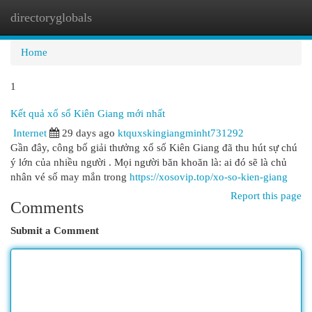
directoryglobals
Togg
navi
Home
1
Kết quả xổ số Kiên Giang mới nhất
Internet
29 days ago
ktquxskingiangminht731292
Gần đây, công bố giải thưởng xổ số Kiên Giang đã thu hút sự chú
ý lớn của nhiều người . Mọi người băn khoăn là: ai đó sẽ là chủ
nhân vé số may mắn trong
https://xosovip.top/xo-so-kien-giang
Report this page
Comments
Submit a Comment