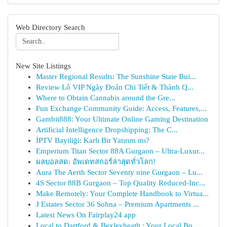
Web Directory Search
New Site Listings
Master Regional Results: The Sunshine State Bui...
Review Lô VIP Ngày Đoán Chi Tiết & Thành Q...
Where to Obtain Cannabis around the Gre...
Fun Exchange Community Guide: Access, Features,...
Gambit888: Your Ultimate Online Gaming Destination
Artificial Intelligence Dropshipping: The C...
İPTV Bayiliği: Karlı Bir Yatırım mı?
Emperium Titan Sector 88A Gurgaon – Ultra-Luxur...
ผลบอลสด: อัพเดทสกอร์ล่าสุดทั่วโลก!
Aura The Aerth Sector Seventy nine Gurgaon – Lu...
4S Sector 88B Gurgaon – Top Quality Reduced-Inc...
Make Remotely: Your Complete Handbook to Virtua...
J Estates Sector 36 Sohna – Premium Apartments ...
Latest News On Fairplay24 app
Local to Dartford & Bexleyheath : Your Local Bo...