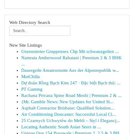
Web Directory Search
New Site Listings
Unzensierter Gruppensex Clip Mit schwanzgeilen ...
Namrata Amberwood Rahatani | Premium 2 & 3 BHK
...
Dauergeile Amateurnutte Aus der Alpenrepublik w...
MotChilla
Dự đoán Rồng Bạch Kim 247 · Đặc biệt Bạch thủ: ...
PT Gaming
Rachana Privana Spine Road Moshi | Premium 2 & ...
{Mr. Gamble News: New Updates for United St...
Asphalt Contractor Brisbane: Qualified Solution...
Air Conditioning Doncaster: Successful Local Cl...
25 Czarnych Uchwytów do Mebli – Styl i Elegancj...
Locating Authentic South Asian Seers in ...
Unique Que 154 Punawale | Premium 2, 2.5 & 3 BH...